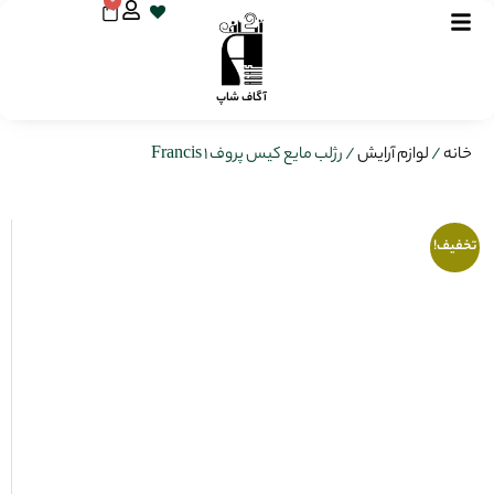
0
آگاف شاپ
خانه
/
لوازم آرایش
/ رژلب مایع کیس پروف 1 Francis
تخفیف!