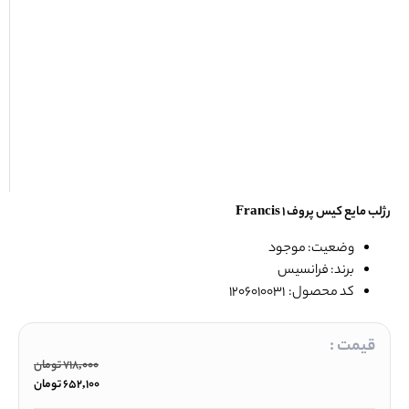
رژلب مایع کیس پروف 1 Francis
وضعیت: موجود
برند: فرانسیس
کد محصول: 1206010031
قیمت :
718,000
تومان
652,100
تومان