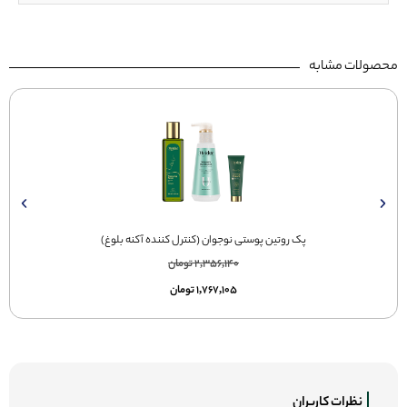
محصولات مشابه
پک روتین پوستی نوجوان (کنترل کننده آکنه بلوغ)
2,356,140
تومان
1,767,105
تومان
نظرات کاربران