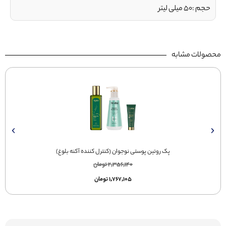
حجم :50 میلی لیتر
محصولات مشابه
پک روتین پوستی نوجوان (کنترل کننده آکنه بلوغ)
2,356,140
تومان
1,767,105
تومان