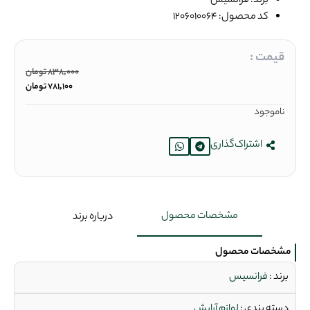
برند: فرانسیس
کد محصول: 1206010064
قیمت :
838,000
تومان
781,100
تومان
ناموجود
اشتراک‌گذاری
مشخصات محصول
درباره برند
مشخصات محصول
برند :
فرانسیس
دسته بندی :
لوازم آرایش