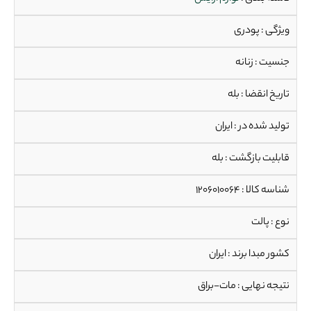
ویژگی : پودری
جنسیت : زنانه
تاریخ انقضا : بله
تولید شده در : ایران
قابلیت بازگشت : بله
شناسه کالا : 1206010064
نوع : پالت
کشور مبدا برند : ایران
نتیجه نهایی : مات-براق